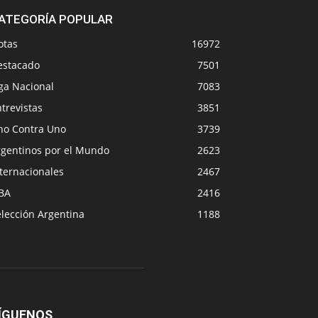
ATEGORÍA POPULAR
otas
16972
estacado
7501
ga Nacional
7083
trevistas
3851
no Contra Uno
3739
rgentinos por el Mundo
2623
ternacionales
2467
BA
2416
lección Argentina
1188
ÍGUENOS