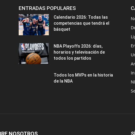
ENTRADAS POPULARES
C
Calendario 2026: Todas las
N
competencias que tendrá el
D
básquet
Li
En
NBA Playoffs 2026: días,
horarios y televisación de
U
todos los partidos
A
In
Todos los MVPs en la historia
de la NBA
N
Se
BRE NOSOTROS
S