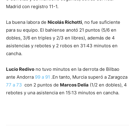
@COLGADOSDELARO
Madrid con registro 11-1.
PIC.TWITTER.COM/TZWDAAZSP5
La buena labora de
Nicolás Richotti
, no fue suficiente
para su equipo. El bahiense anotó 21 puntos (5/6 en
— MONTAKIT FUENLABRADA
dobles, 3/6 en triples y 2/3 en libres), además de 4
(@BFUENLABRADA)
23 DE DICIEMBRE
asistencias y rebotes y 2 robos en 31:43 minutos en
DE 2017
cancha.
Lucio Redivo
no tuvo minutos en la derrota de Bilbao
ante Andorra
99 a 91
.En tanto, Murcia superó a Zaragoza
77 a 73
con 2 puntos de
Marcos Delía
(1/2 en dobles), 4
rebotes y una asistencia en 15:13 minutos en cancha.