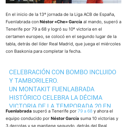
En el inicio de la 13º jornada de la Liga ACB de España,
Fuenlabrada con
Néstor «Che» García
al mando, superó a
Tenerife por 79 a 68 y logró su 10º victoria en el
certamen europeo, se colocó en el segundo lugar de la
tabla, detrás del líder Real Madrid, que juega el miércoles
con Baskonia para completar la fecha.
CELEBRACIÓN CON BOMBO INCLUIDO
Y TAMBORILERO.
UN MONTAKIT FUENLABRADA
HISTÓRICO CELEBRA LA DÉCIMA
VICTORIA DE LA TEMPORADA 20 EN
Fuenlabrada
superó a Tenerife por
79 a 68
y ahora el
@ACBCOM
#VENTEALVEINTE
equipo conducido por
Néstor García
suma 10 victorias y
@MOVISTARBASKET
3 derrotas y se mantiene segundo, detrás del Real