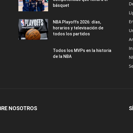
D
básquet
Li
En
NBA Playoffs 2026: días,
horarios y televisación de
U
todos los partidos
A
In
Todos los MVPs en la historia
de la NBA
N
Se
BRE NOSOTROS
S