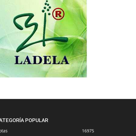
ATEGORÍA POPULAR
otas
16975