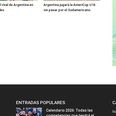
el rival de Argentina en
Argentina jugará la AmeriCup U16
les
sin pasar por el Sudamericano
ENTRADAS POPULARES
C
Calendario 2026: Todas las
N
competencias que tendrá el