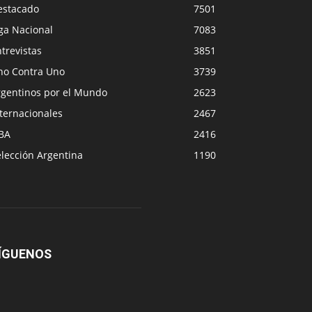
estacado
7501
ga Nacional
7083
trevistas
3851
no Contra Uno
3739
rgentinos por el Mundo
2623
ternacionales
2467
BA
2416
lección Argentina
1190
ÍGUENOS