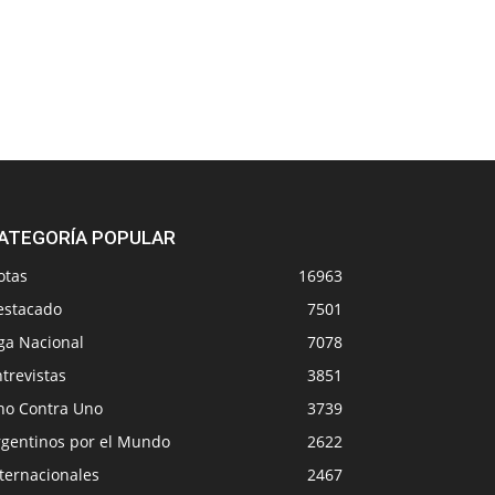
ATEGORÍA POPULAR
otas
16963
estacado
7501
ga Nacional
7078
trevistas
3851
no Contra Uno
3739
rgentinos por el Mundo
2622
ternacionales
2467