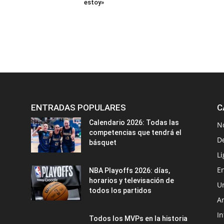
estoy»
ENTRADAS POPULARES
C
Calendario 2026: Todas las
N
competencias que tendrá el
D
básquet
Li
En
NBA Playoffs 2026: días,
horarios y televisación de
U
todos los partidos
A
In
Todos los MVPs en la historia