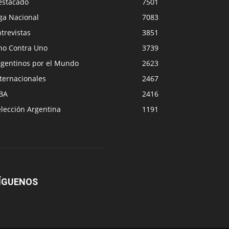
estacado
7501
ga Nacional
7083
trevistas
3851
no Contra Uno
3739
rgentinos por el Mundo
2623
ternacionales
2467
BA
2416
lección Argentina
1191
ÍGUENOS