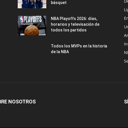
D
básquet
Li
En
NBA Playoffs 2026: días,
horarios y televisación de
U
todos los partidos
A
In
Todos los MVPs en la historia
de la NBA
N
Se
BRE NOSOTROS
S