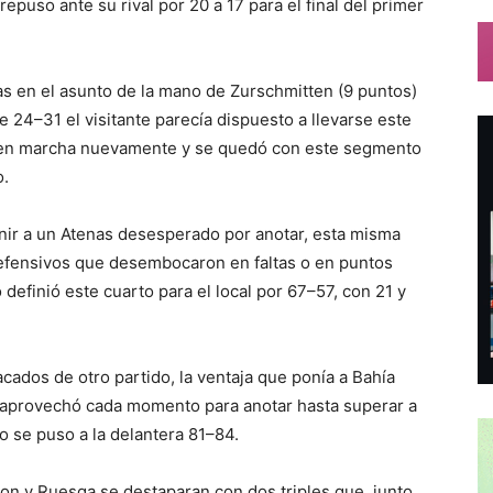
epuso ante su rival por 20 a 17 para el final del primer
s en el asunto de la mano de Zurschmitten (9 puntos)
e 24–31 el visitante parecía dispuesto a llevarse este
 en marcha nuevamente y se quedó con este segmento
o.
enir a un Atenas desesperado por anotar, esta misma
defensivos que desembocaron en faltas o en puntos
definió este cuarto para el local por 67–57, con 21 y
cados de otro partido, la ventaja que ponía a Bahía
s aprovechó cada momento para anotar hasta superar a
o se puso a la delantera 81–84.
on y Ruesga se destaparan con dos triples que, junto