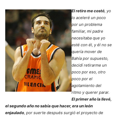
El retiro me costó
, yo
lo aceleré un poco
por un problema
familiar, mi padre
necesitaba que yo
esté con él, y él no se
quería mover de
Bahía por supuesto,
decidí retirarme un
poco por eso, otro
poco por el
agotamiento del
ritmo y querer parar.
El primer año la llevé,
el segundo año no sabía que hacer, era un león
enjaulado
, por suerte después surgió el proyecto de