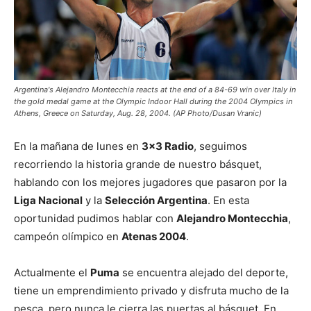
Argentina's Alejandro Montecchia reacts at the end of a 84-69 win over Italy in
the gold medal game at the Olympic Indoor Hall during the 2004 Olympics in
Athens, Greece on Saturday, Aug. 28, 2004. (AP Photo/Dusan Vranic)
En la mañana de lunes en
3×3 Radio
, seguimos
recorriendo la historia grande de nuestro básquet,
hablando con los mejores jugadores que pasaron por la
Liga Nacional
y la
Selección Argentina
. En esta
oportunidad pudimos hablar con
Alejandro Montecchia
,
campeón olímpico en
Atenas 2004
.
Actualmente el
Puma
se encuentra alejado del deporte,
tiene un emprendimiento privado y disfruta mucho de la
pesca, pero nunca le cierra las puertas al básquet. En