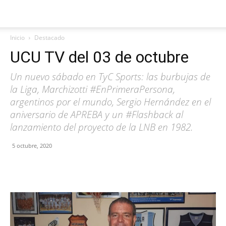
Inicio
Destacado
UCU TV del 03 de octubre
Un nuevo sábado en TyC Sports: las burbujas de
la Liga, Marchizotti #EnPrimeraPersona,
argentinos por el mundo, Sergio Hernández en el
aniversario de APREBA y un #Flashback al
lanzamiento del proyecto de la LNB en 1982.
5 octubre, 2020