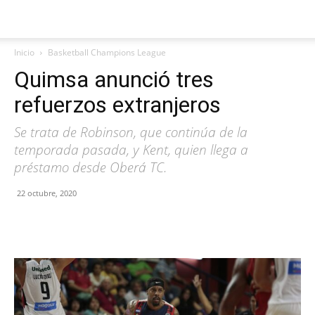
Inicio
Basketball Champions League
Quimsa anunció tres
refuerzos extranjeros
Se trata de Robinson, que continúa de la
temporada pasada, y Kent, quien llega a
préstamo desde Oberá TC.
22 octubre, 2020