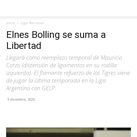
Inicio
Liga Nacional
Elnes Bolling se suma a
Libertad
Llegará como reemplazo temporal de Mauricio
Corzo (distensión de ligamentos en su rodilla
izquierda). El flamante refuerzo de los Tigres viene
de jugar la última temporada en la Liga
Argentino con GELP.
9 diciembre, 2020