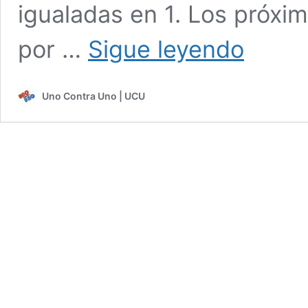
igualadas en 1. Los próxi
Ambas
por …
Sigue leyendo
semifinales
se
encuentran
Uno Contra Uno | UCU
1-
1
en
la
WNBA