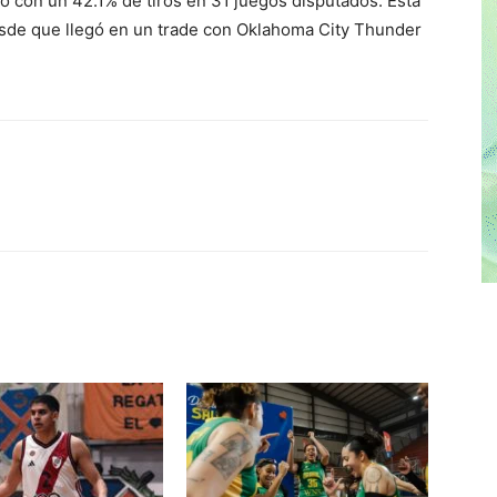
 con un 42.1% de tiros en 31 juegos disputados. Esta
wski (@wojespn)
April 15, 2022
sde que llegó en un trade con Oklahoma City Thunder