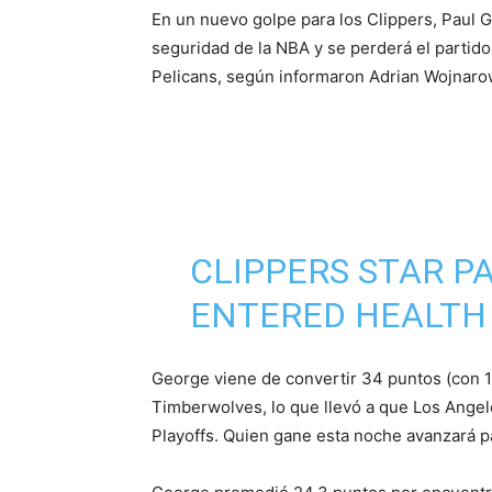
En un nuevo golpe para los Clippers, Paul G
seguridad de la NBA y se perderá el partido
Pelicans, según informaron Adrian Wojnar
CLIPPERS STAR P
ENTERED HEALTH
PROTOCOLS AND W
George viene de convertir 34 puntos (con 1
PLAY-IN GAME VS
Timberwolves, lo que llevó a que Los Angele
Playoffs. Quien gane esta noche avanzará pa
SOURCES TELL
@T