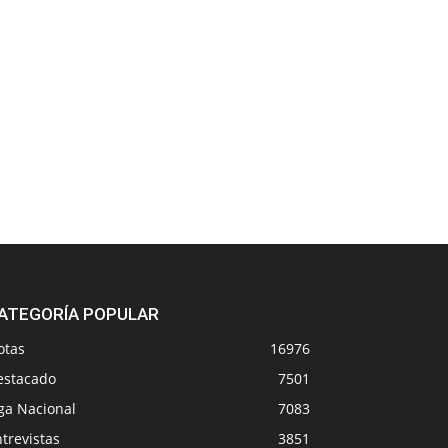
ATEGORÍA POPULAR
otas
16976
estacado
7501
ga Nacional
7083
trevistas
3851