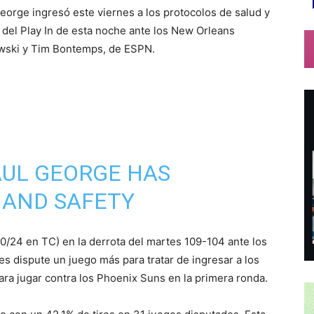
eorge ingresó este viernes a los protocolos de salud y
 del Play In de esta noche ante los New Orleans
owski y Tim Bontemps, de ESPN.
AUL GEORGE HAS
 AND SAFETY
ILL MISS TONIGHT'S
0/24 en TC) en la derrota del martes 109-104 ante los
. NEW ORLEANS,
s dispute un juego más para tratar de ingresar a los
ra jugar contra los Phoenix Suns en la primera ronda.
IMBONTEMPS
AND ME.