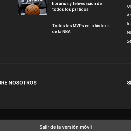
horarios y televisación de
U
todos los partidos
A
In
Todos los MVPs en la historia
de la NBA
N
Se
BRE NOSOTROS
S
Salir de la versión móvil