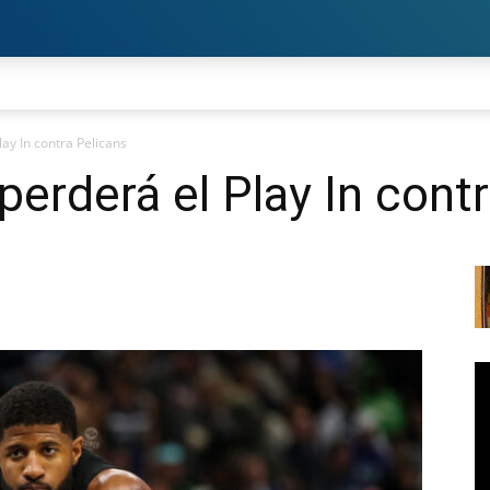
ay In contra Pelicans
perderá el Play In cont