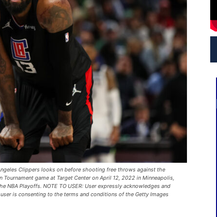
geles Clippers looks on before shooting free throws against the
In Tournament game at Target Center on April 12, 2022 in Minneapolis,
the NBA Playoffs. NOTE TO USER: User expressly acknowledges and
user is consenting to the terms and conditions of the Getty Images