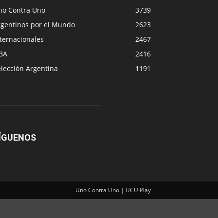
no Contra Uno
3739
rgentinos por el Mundo
2623
ternacionales
2467
BA
2416
lección Argentina
1191
ÍGUENOS
Uno Contra Uno | UCU Play