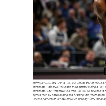
MINNEAPOLIS, MN - APRIL 12: Paul George #13 of the Los An
Minnesota Timberwolves in the third quarter during a Play-
Minnesota. The Timberwolves won 109-104 to advance to 
agrees that, by downloading and or using this Photograph, 
License Agreement. (Photo by David Berding/Getty Images)