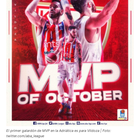
El primer galardón de MVP en la Adriática es para Vildoza | Foto:
twitter.com/aba_league