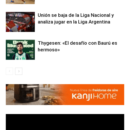
Unión se baja de la Liga Nacional y
analiza jugar en la Liga Argentina
Thygesen: «El desafío con Baurú es
hermoso»