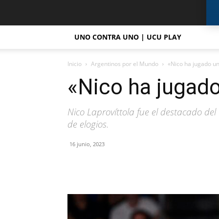
UNO CONTRA UNO | UCU PLAY
Inicio
Argentinos por el Mundo
«Nico ha jugado un
«Nico ha jugado
Nico Laprovíttola fue el destacado del 
de elogios.
16 junio, 2023