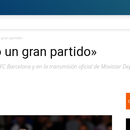
 gran partido»
 un gran partido»
FC Barcelona y en la transmisión oficial de Movistar Dep