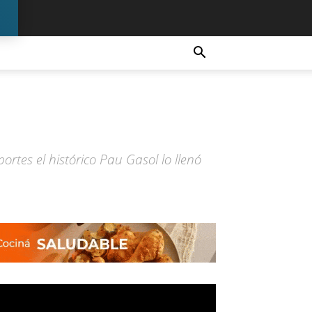
ortes el histórico Pau Gasol lo llenó