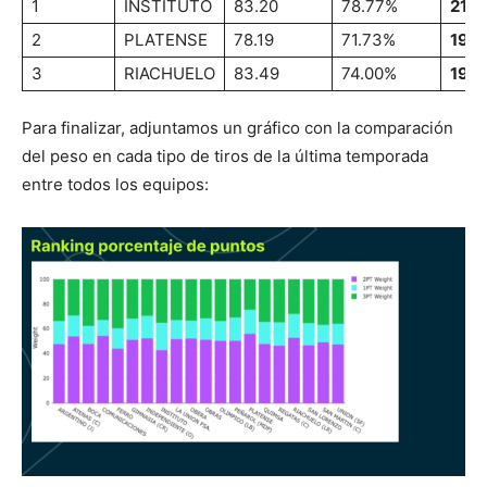
1
INSTITUTO
83.20
78.77%
21.9
2
PLATENSE
78.19
71.73%
19.
3
RIACHUELO
83.49
74.00%
19.1
Para finalizar, adjuntamos un gráfico con la comparación
del peso en cada tipo de tiros de la última temporada
entre todos los equipos: