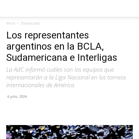
Inicio
Destacado
Los representantes
argentinos en la BCLA,
Sudamericana e Interligas
La AdC informó cuáles son los equipos que
representarán a la Liga Nacional en los torneos
internacionales de América.
6 julio, 2024