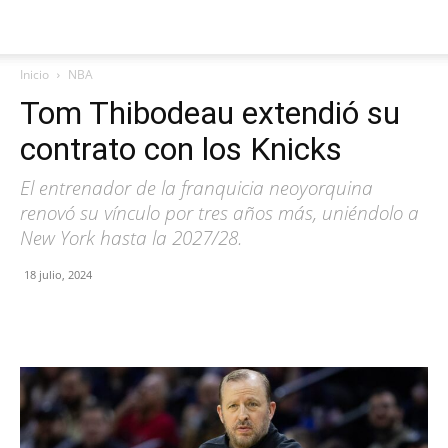
Inicio
NBA
Tom Thibodeau extendió su
contrato con los Knicks
El entrenador de la franquicia neoyorquina
renovó su vínculo por tres años más, uniéndolo a
New York hasta la 2027/28.
18 julio, 2024