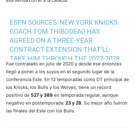
esa senda con él a la cabeza.
ESPN SOURCES: NEW YORK KNICKS
COACH TOM THIBODEAU HAS
AGREED ON A THREE-YEAR
CONTRACT EXTENSION THAT’LL
TAKE HIM THROUGH THE 2027-2028
Fue contratado en julio de 2020 y desde ese entonces
SEASON. A TWO-TIME NBA COACH OF
llegó a poner a los suyos en el segundo lugar de la
THE YEAR, THIBODEAU HAS LED THE
conferencia Este. En 12 temporadas como DT principal de
KNICKS TO CONSECUTIVE
los Knicks, los Bulls y los Wolves, tiene un record
CONFERENCE SEMIFINAL BERTHS.
positivo de
527 y 389
en temporada regular, aunque
negativo en postemporada:
PIC.TWITTER.COM/6SFGKZAT8C
23 y 28
. Su mejor año fueron
las finales del Este con los Bulls.
— ADRIAN WOJNAROWSKI
(@WOJESPN)
JULY 24, 2024