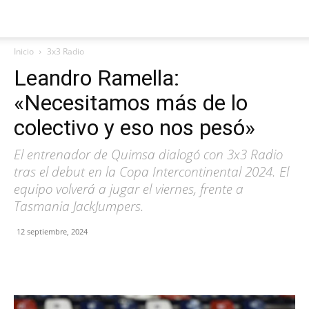
Inicio
3x3 Radio
Leandro Ramella:
«Necesitamos más de lo
colectivo y eso nos pesó»
El entrenador de Quimsa dialogó con 3x3 Radio
tras el debut en la Copa Intercontinental 2024. El
equipo volverá a jugar el viernes, frente a
Tasmania JackJumpers.
12 septiembre, 2024