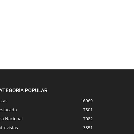
ATEGORÍA POPULAR
otas
16969
estacado
7501
ga Nacional
7082
trevistas
3851