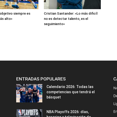
 objetivo siempre es
Cristian Santander: «Lo más dificíl
más alto»
no es detectar talento, es el
seguimiento»
ENTRADAS POPULARES
C
Calendario 2026: Todas las
N
competencias que tendrá el
D
básquet
Li
En
NBA Playoffs 2026: días,