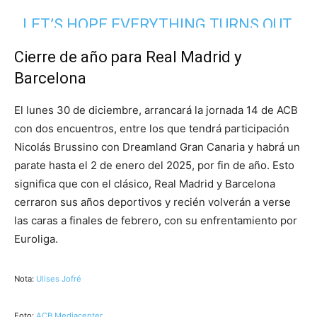
LET’S HOPE EVERYTHING TURNS OUT
WELL 🙏🏽
#HOOPSFORTHOUGHTGR
Cierre de año para Real Madrid y
#REALMADRID
#REAL
#BARCELONA
Barcelona
#BARCA
#GABRIELDECK
#EUROLEAGUE
#BASKETBALL
El lunes 30 de diciembre, arrancará la jornada 14 de ACB
con dos encuentros, entre los que tendrá participación
PIC.TWITTER.COM/SBS0SQA1CG
Nicolás Brussino con Dreamland Gran Canaria y habrá un
parate hasta el 2 de enero del 2025, por fin de año. Esto
— hoopsforthought.gr (@hoopsfthoughtgr)
December
29, 2024
significa que con el clásico, Real Madrid y Barcelona
cerraron sus años deportivos y recién volverán a verse
las caras a finales de febrero, con su enfrentamiento por
Euroliga.
Nota:
Ulises Jofré
Foto:
ACB Mediacenter