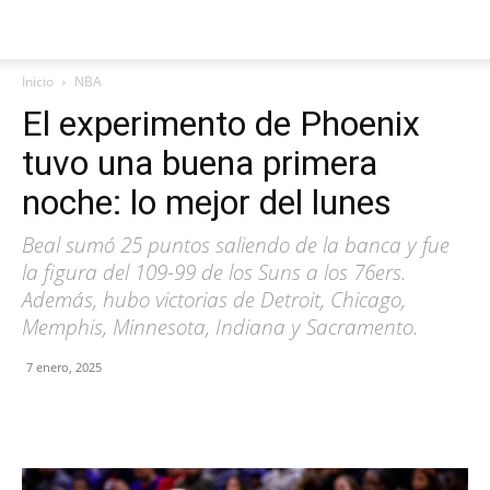
Inicio
NBA
El experimento de Phoenix
tuvo una buena primera
noche: lo mejor del lunes
Beal sumó 25 puntos saliendo de la banca y fue
la figura del 109-99 de los Suns a los 76ers.
Además, hubo victorias de Detroit, Chicago,
Memphis, Minnesota, Indiana y Sacramento.
7 enero, 2025