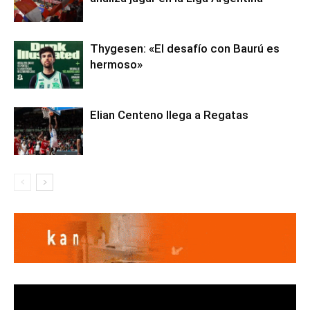
Thygesen: «El desafío con Baurú es
hermoso»
Elian Centeno llega a Regatas