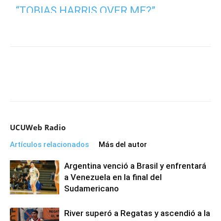
“TOBIAS HARRIS OVER ME?”
VIDEO FROM PHOTOJOURNALIST
DAVID SILVER
HTTPS://T.CO/NDIVGYDQTS
PIC.TWITTER.COM/XDONATUHHW
— WPLG LOCAL 10 SPORTS
(@LOCAL10SPORTS)
MAY 13, 2022
UCUWeb Radio
Artículos relacionados
Más del autor
Argentina venció a Brasil y enfrentará
a Venezuela en la final del
Sudamericano
River superó a Regatas y ascendió a la