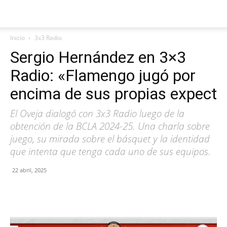
Inicio
3x3 Radio
Sergio Hernández en 3×3
Radio: «Flamengo jugó por
encima de sus propias expect
El Oveja dialogó con 3x3 Radio luego de la
obtención de la BCLA 2024-25. Una charla sobre
juego, su mirada sobre el básquet y la identidad
que intenta que tenga cada uno de sus equipos.
22 abril, 2025