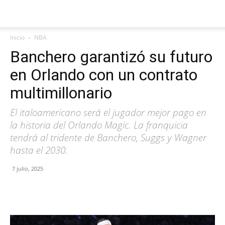
Inicio
NBA
Banchero garantizó su futuro
en Orlando con un contrato
multimillonario
El italoamericano será el jugador mejor pago en
la historia del Orlando Magic. La franquicia
tendrá al tridente de Banchero, Suggs y Wagner
hasta el 2030.
7 julio, 2025