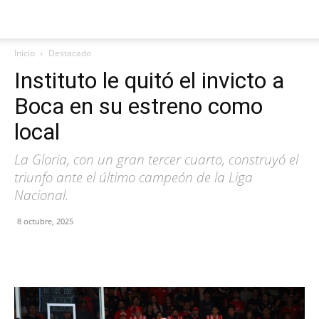
Inicio
Destacado
Instituto le quitó el invicto a
Boca en su estreno como
local
La Gloria, con un gran tercer cuarto, construyó el
triunfo ante el último campeón de la Liga
Nacional.
8 octubre, 2025