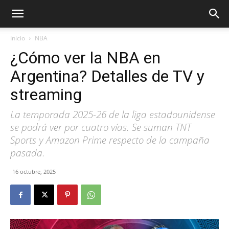
Inicio
NBA
¿Cómo ver la NBA en
Argentina? Detalles de TV y
streaming
La temporada 2025-26 de la liga estadounidense
se podrá ver por cuatro vías. Se suman TNT
Sports y Amazon Prime respecto de la campaña
pasada.
16 octubre, 2025