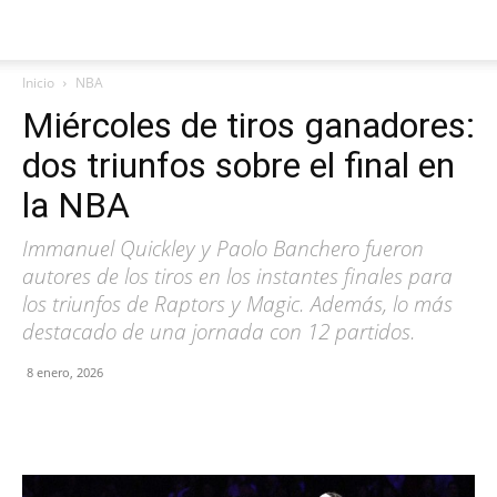
Inicio
NBA
Miércoles de tiros ganadores:
dos triunfos sobre el final en
la NBA
Immanuel Quickley y Paolo Banchero fueron
autores de los tiros en los instantes finales para
los triunfos de Raptors y Magic. Además, lo más
destacado de una jornada con 12 partidos.
8 enero, 2026