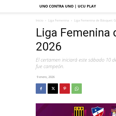
UNO CONTRA UNO | UCU PLAY
Inicio
Liga Femenina
Liga Femenina de Básquet: G
Liga Femenina d
2026
El certamen iniciará este sábado 10 d
fue campeón.
9 enero, 2026