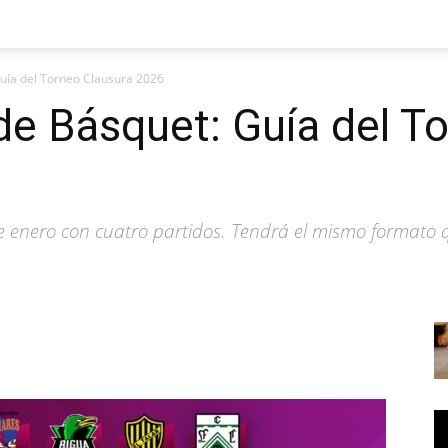
uía del Torneo Clausura 2026
e Básquet: Guía del T
e enero con cuatro partidos. Tendrá el mismo formato q