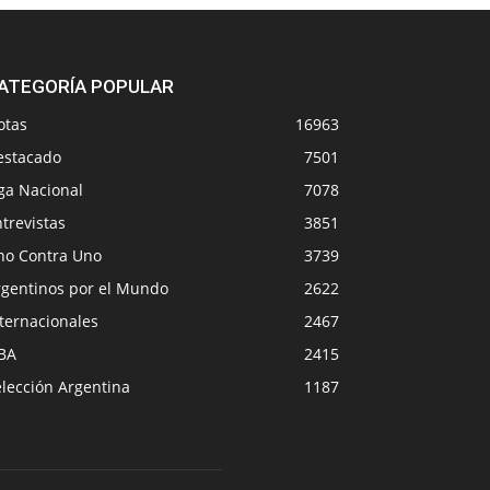
ATEGORÍA POPULAR
otas
16963
estacado
7501
ga Nacional
7078
trevistas
3851
no Contra Uno
3739
rgentinos por el Mundo
2622
ternacionales
2467
BA
2415
lección Argentina
1187