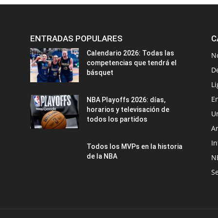
ENTRADAS POPULARES
C
Calendario 2026: Todas las
N
competencias que tendrá el
D
básquet
Li
En
NBA Playoffs 2026: días,
horarios y televisación de
U
todos los partidos
A
In
Todos los MVPs en la historia
de la NBA
N
Se