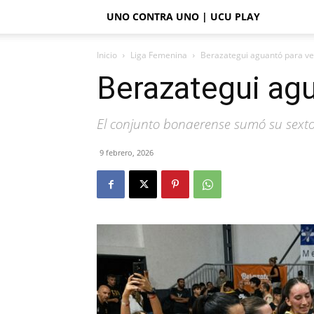
UNO CONTRA UNO | UCU PLAY
Inicio
Liga Femenina
Berazategui aguantó para ve
Berazategui agu
El conjunto bonaerense sumó su sexto 
9 febrero, 2026