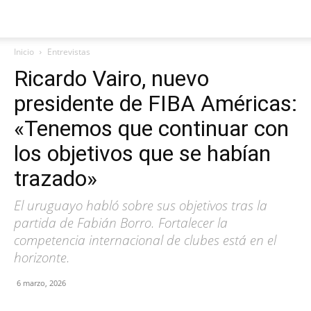
Inicio
Entrevistas
Ricardo Vairo, nuevo
presidente de FIBA Américas:
«Tenemos que continuar con
los objetivos que se habían
trazado»
El uruguayo habló sobre sus objetivos tras la
partida de Fabián Borro. Fortalecer la
competencia internacional de clubes está en el
horizonte.
6 marzo, 2026