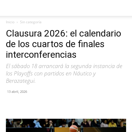
Inicio
Sin categoría
Clausura 2026: el calendario
de los cuartos de finales
interconferencias
El sábado 18 arrancará la segunda instancia de
los Playoffs con partidos en Náutico y
Berazategui.
13 abril, 2026