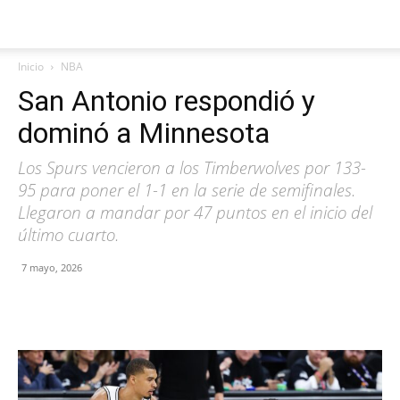
Inicio
NBA
San Antonio respondió y
dominó a Minnesota
Los Spurs vencieron a los Timberwolves por 133-
95 para poner el 1-1 en la serie de semifinales.
Llegaron a mandar por 47 puntos en el inicio del
último cuarto.
7 mayo, 2026