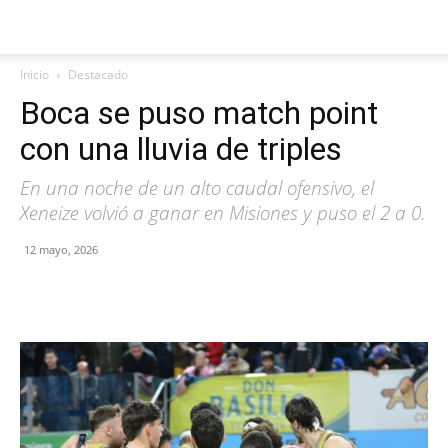
Inicio
Destacado
Boca se puso match point
con una lluvia de triples
En una noche de un alto caudal ofensivo, el
Xeneize volvió a ganar en Misiones y puso el 2 a 0.
12 mayo, 2026