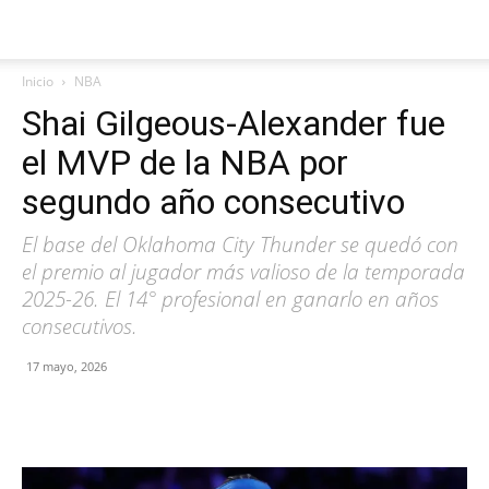
Inicio
NBA
Shai Gilgeous-Alexander fue
el MVP de la NBA por
segundo año consecutivo
El base del Oklahoma City Thunder se quedó con
el premio al jugador más valioso de la temporada
2025-26. El 14° profesional en ganarlo en años
consecutivos.
17 mayo, 2026