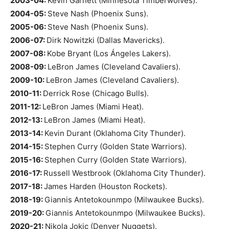
2003-04:
Kevin Garnett (Minnesota Timberwolves).
2004-05:
Steve Nash (Phoenix Suns).
2005-06:
Steve Nash (Phoenix Suns).
2006-07:
Dirk Nowitzki (Dallas Mavericks).
2007-08:
Kobe Bryant (Los Ángeles Lakers).
2008-09:
LeBron James (Cleveland Cavaliers).
2009-10:
LeBron James (Cleveland Cavaliers).
2010-11:
Derrick Rose (Chicago Bulls).
2011-12:
LeBron James (Miami Heat).
2012-13:
LeBron James (Miami Heat).
2013-14:
Kevin Durant (Oklahoma City Thunder).
2014-15:
Stephen Curry (Golden State Warriors).
2015-16:
Stephen Curry (Golden State Warriors).
2016-17:
Russell Westbrook (Oklahoma City Thunder).
2017-18:
James Harden (Houston Rockets).
2018-19:
Giannis Antetokounmpo (Milwaukee Bucks).
2019-20:
Giannis Antetokounmpo (Milwaukee Bucks).
2020-21:
Nikola Jokic (Denver Nuggets).