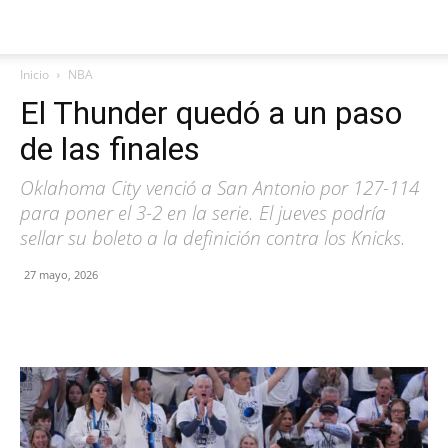
Inicio
NBA
El Thunder quedó a un paso
de las finales
Oklahoma City venció a San Antonio por 127-114
para poner el 3-2 en la serie. El jueves podría
sellar su boleto a la definición contra los Knicks.
27 mayo, 2026