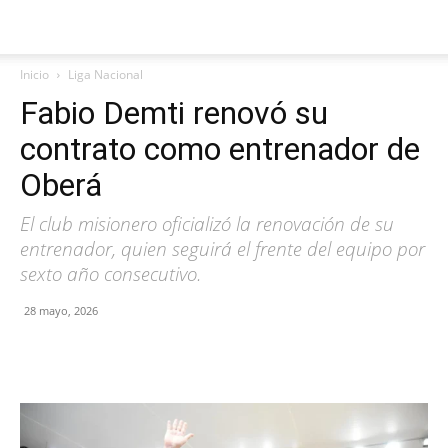
Inicio
Liga Nacional
Fabio Demti renovó su
contrato como entrenador de
Oberá
El club misionero oficializó la renovación de su
entrenador, quien seguirá el frente del equipo por
sexto año consecutivo.
28 mayo, 2026