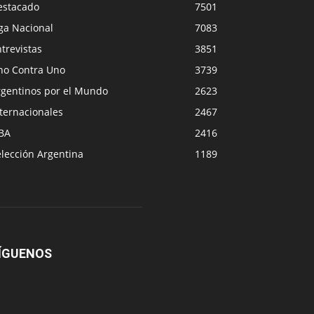
estacado
7501
ga Nacional
7083
trevistas
3851
no Contra Uno
3739
rgentinos por el Mundo
2623
ternacionales
2467
BA
2416
lección Argentina
1189
ÍGUENOS