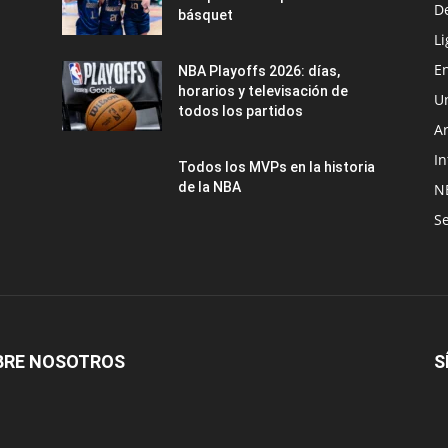
D
básquet
Li
En
NBA Playoffs 2026: días,
horarios y televisación de
U
todos los partidos
A
In
Todos los MVPs en la historia
de la NBA
N
Se
BRE NOSOTROS
S