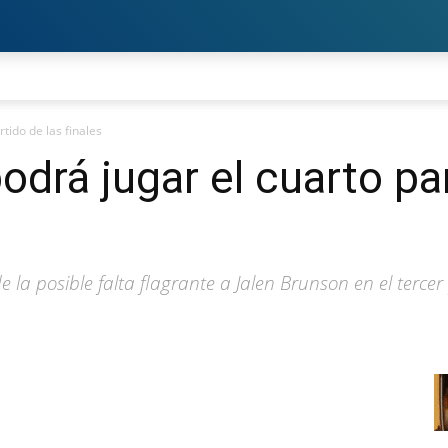
ido de las finales
á jugar el cuarto par
la posible falta flagrante a Jalen Brunson en el tercer 