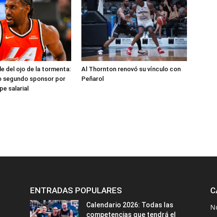
e del ojo de la tormenta:
Al Thornton renovó su vínculo con
o segundo sponsor por
Peñarol
pe salarial
ENTRADAS POPULARES
C
Calendario 2026: Todas las
N
competencias que tendrá el