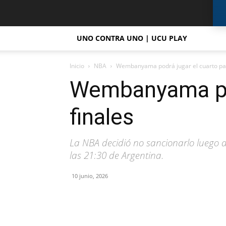
UNO CONTRA UNO | UCU PLAY
Inicio
NBA
Wembanyama podrá jugar el cuarto part
Wembanyama podr
finales
La NBA decidió no sancionarlo luego de 
las 21:30 de Argentina.
10 junio, 2026