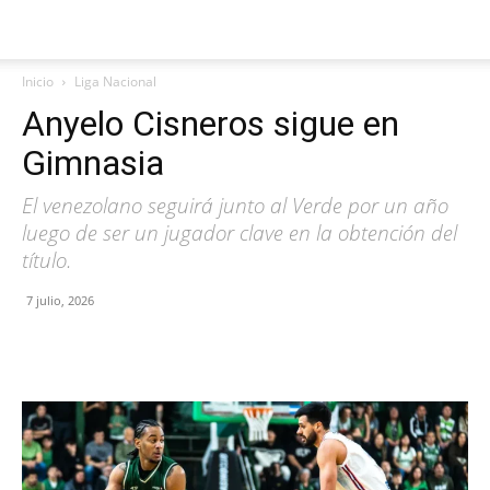
Inicio
Liga Nacional
Anyelo Cisneros sigue en
Gimnasia
El venezolano seguirá junto al Verde por un año
luego de ser un jugador clave en la obtención del
título.
7 julio, 2026