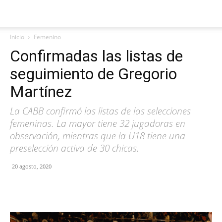
Inicio
Femenino
Confirmadas las listas de
seguimiento de Gregorio
Martínez
La CABB confirmó las listas de las selecciones
femeninas. La mayor tiene 32 jugadoras en
observación, mientras que la U18 tiene una
preselección activa de 30 chicas.
20 agosto, 2020