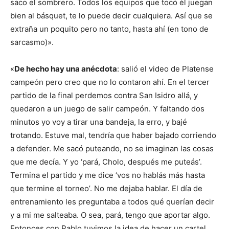
saco el sombrero. Todos los equipos que tocó él juegan
bien al básquet, te lo puede decir cualquiera. Así que se
extraña un poquito pero no tanto, hasta ahí (en tono de
sarcasmo)».
«
De hecho hay una anécdota
: salió el video de Platense
campeón pero creo que no lo contaron ahí. En el tercer
partido de la final perdemos contra San Isidro allá, y
quedaron a un juego de salir campeón. Y faltando dos
minutos yo voy a tirar una bandeja, la erro, y bajé
trotando. Estuve mal, tendría que haber bajado corriendo
a defender. Me sacó puteando, no se imaginan las cosas
que me decía. Y yo ‘pará, Cholo, después me puteás’.
Termina el partido y me dice ‘vos no hablás más hasta
que termine el torneo’. No me dejaba hablar. El día de
entrenamiento les preguntaba a todos qué querían decir
y a mi me salteaba. O sea, pará, tengo que aportar algo.
Entonces con Pablo tuvimos la idea de hacer un cartel