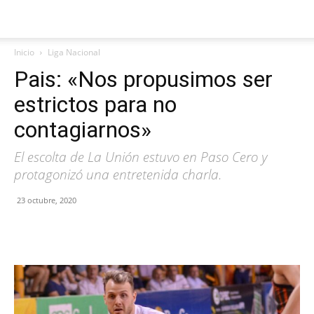
Inicio
Liga Nacional
Pais: «Nos propusimos ser
estrictos para no
contagiarnos»
El escolta de La Unión estuvo en Paso Cero y
protagonizó una entretenida charla.
23 octubre, 2020