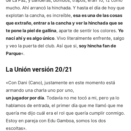
de La Paz, y banderas, bombos, trapos, eran 10, 12 como
mucho. Ahí arrancó la hinchada. Y hasta el día de hoy que
explotan la cancha, es increíble,
esa es una de las cosas
que extraño, entrar a la cancha y ver la hinchada que se
te pone la piel de gallina
, aparte de sentir los colores.
Yo
nací ahí y es algo único
. Vivo literalmente enfrente, salgo
y veo la puerta del club. Así que si,
soy hincha fan de
Parque
«.
La Unión versión 20/21
«Con Dani (Cano), justamente en este momento está
armando una charla uno por uno,
un jugador por día
. Todavía no me tocó a mi, pero ya lo
hablamos de entrada, el primer día que me llamó que me
quería me dijo cuál era el rol que quería cumplir conmigo.
Estoy en pareja con Edu Gamboa, somos los dos
escoltas».