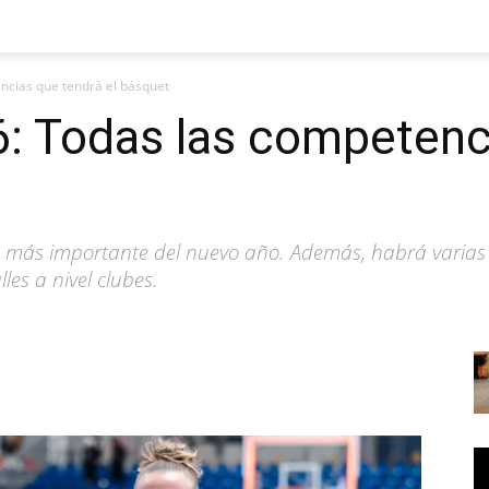
ncias que tendrá el básquet
6: Todas las competenc
 más importante del nuevo año. Además, habrá varias 
les a nivel clubes.