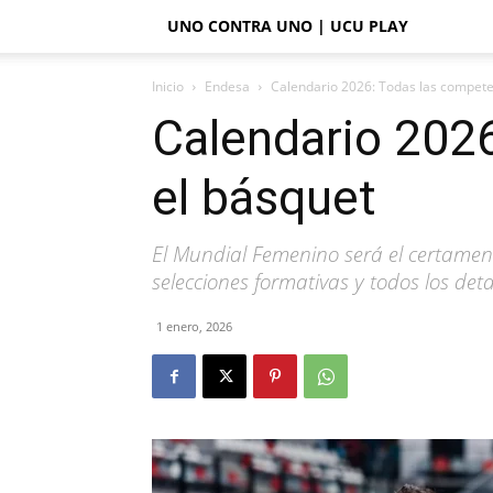
UNO CONTRA UNO | UCU PLAY
Inicio
Endesa
Calendario 2026: Todas las compete
Calendario 202
el básquet
El Mundial Femenino será el certamen
selecciones formativas y todos los detal
1 enero, 2026