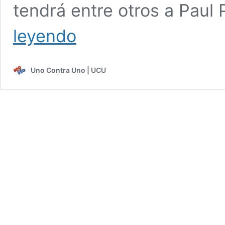
tendrá entre otros a Paul
Se
leyendo
viene
una
nueva
Uno Contra Uno | UCU
ceremonia
del
Salón
de
la
Fama
de
la
NBA