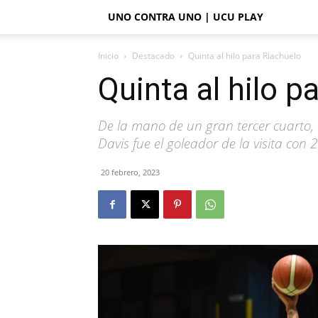
UNO CONTRA UNO | UCU PLAY
Inicio
Destacado
Quinta al hilo para Riachuelo
Quinta al hilo p
De la mano de un gran tercer cuarto, 
Davis fue el goleador de la visita con 
20 febrero, 2023