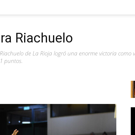
ara Riachuelo
Riachuelo de La Rioja logró una enorme victoria como v
21 puntos.