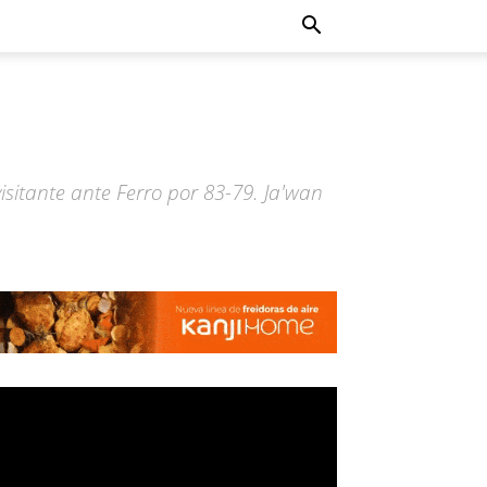
isitante ante Ferro por 83-79. Ja'wan