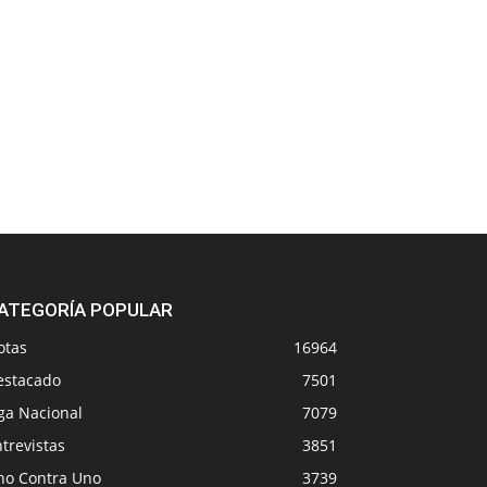
ATEGORÍA POPULAR
otas
16964
estacado
7501
ga Nacional
7079
trevistas
3851
no Contra Uno
3739