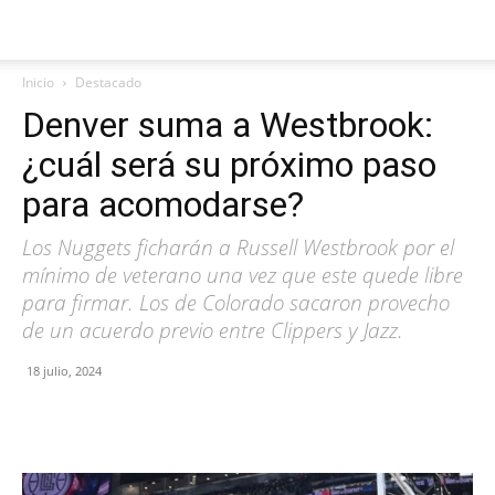
Inicio
Destacado
Denver suma a Westbrook:
¿cuál será su próximo paso
para acomodarse?
Los Nuggets ficharán a Russell Westbrook por el
mínimo de veterano una vez que este quede libre
para firmar. Los de Colorado sacaron provecho
de un acuerdo previo entre Clippers y Jazz.
18 julio, 2024