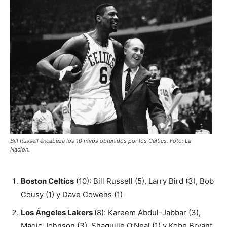
Bill Russell encabeza los 10 mvps obtenidos por los Celtics. Foto: La
Nación.
Boston Celtics
(10): Bill Russell (5), Larry Bird (3), Bob
Cousy (1) y Dave Cowens (1)
Los Ángeles Lakers
(8): Kareem Abdul-Jabbar (3),
Magic Johnson (3), Shaquille O’Neal (1) y Kobe Bryant