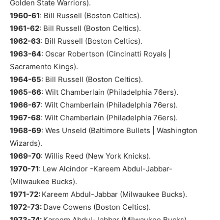
Golden State Warriors).
1960-61
: Bill Russell (Boston Celtics).
1961-62
: Bill Russell (Boston Celtics).
1962-63
: Bill Russell (Boston Celtics).
1963-64
: Oscar Robertson (Cincinatti Royals |
Sacramento Kings).
1964-65
: Bill Russell (Boston Celtics).
1965-66
: Wilt Chamberlain (Philadelphia 76ers).
1966-67
: Wilt Chamberlain (Philadelphia 76ers).
1967-68
: Wilt Chamberlain (Philadelphia 76ers).
1968-69
: Wes Unseld (Baltimore Bullets | Washington
Wizards).
1969-70
: Willis Reed (New York Knicks).
1970-71
: Lew Alcindor -Kareem Abdul-Jabbar-
(Milwaukee Bucks).
1971-72:
Kareem Abdul-Jabbar (Milwaukee Bucks).
1972-73:
Dave Cowens (Boston Celtics).
1973-74:
Kareem Abdul-Jabbar (Milwaukee Bucks).