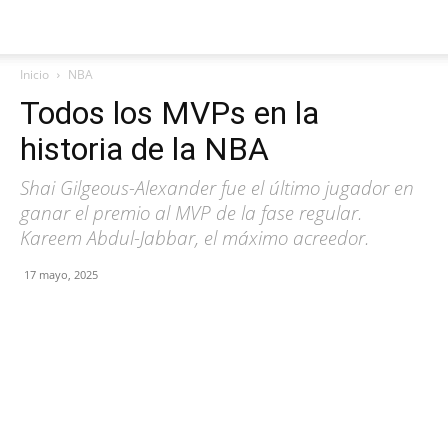
Inicio
NBA
Todos los MVPs en la
historia de la NBA
Shai Gilgeous-Alexander fue el último jugador en
ganar el premio al MVP de la fase regular.
Kareem Abdul-Jabbar, el máximo acreedor.
17 mayo, 2025