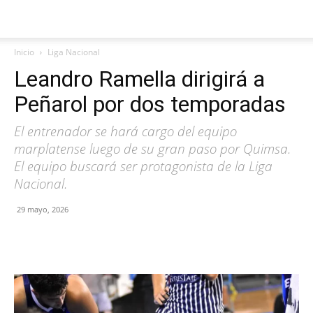
Inicio
Liga Nacional
Leandro Ramella dirigirá a
Peñarol por dos temporadas
El entrenador se hará cargo del equipo
marplatense luego de su gran paso por Quimsa.
El equipo buscará ser protagonista de la Liga
Nacional.
29 mayo, 2026