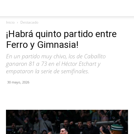
Inicio
Destacado
¡Habrá quinto partido entre
Ferro y Gimnasia!
En un partido muy chivo, los de Caballito
ganaron 81 a 73 en el Héctor Etchart y
empataron la serie de semifinales.
30 mayo, 2026