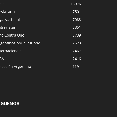
otas
16976
estacado
7501
ga Nacional
7083
trevistas
3851
no Contra Uno
3739
rgentinos por el Mundo
2623
ternacionales
2467
BA
2416
lección Argentina
1191
ÍGUENOS