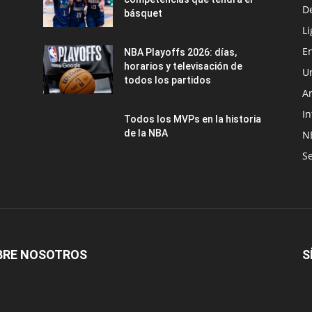
D
básquet
Li
En
NBA Playoffs 2026: días,
horarios y televisación de
U
todos los partidos
A
In
Todos los MVPs en la historia
de la NBA
N
Se
BRE NOSOTROS
S