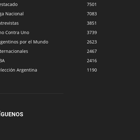
estacado
7501
ga Nacional
7083
trevistas
3851
no Contra Uno
3739
rgentinos por el Mundo
2623
ternacionales
2467
BA
2416
lección Argentina
1190
ÍGUENOS